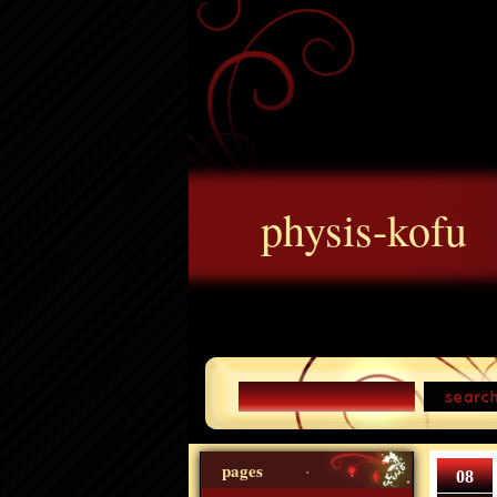
physis-kofu
pages
08