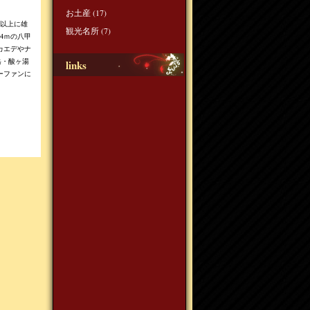
お土産
(17)
で以上に雄
観光名所
(7)
4ｍの八甲
カエデやナ
岳・酸ヶ湯
links
ーファンに