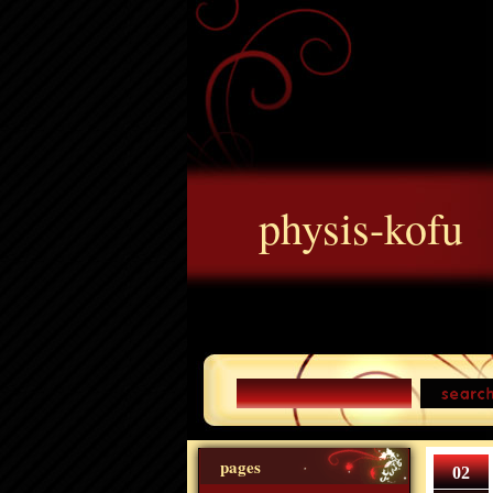
physis-kofu
pages
02