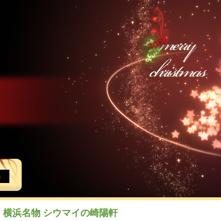
横浜名物 シウマイの崎陽軒