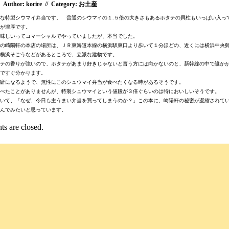
Author: korire // Category:
お土産
な特製シウマイ弁当です。 普通のシウマイの１.５倍の大きさもあるホタテの貝柱もいっぱい入っ
が濃厚です。
味しいってコマーシャルでやっていましたが、本当でした。
の崎陽軒の本店の場所は、ＪＲ東海道本線の横浜駅東口より歩いて１分ほどの、近くには横浜中央
横浜そごうなどがあるところで、立派な建物です。
テの香りが強いので、ホタテがあまり好きじゃないと言う方には向かないのと、新幹線の中で誰か
ですぐ分かります。
癖になるようで、無性にこのシュウマイ弁当が食べたくなる時があるそうです。
べたことがありませんが、特製シュウマイという値段が３倍ぐらいのは特においしいそうです。
いて、「なぜ、今日も主うまい弁当を買ってしまうのか？」この本に、崎陽軒の秘密が凝縮されて
んでみたいと思っています。
s are closed.