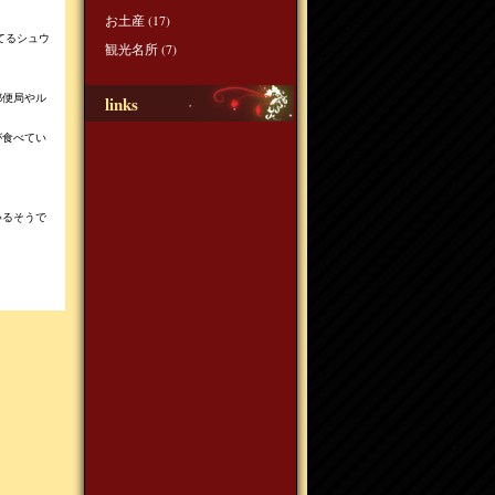
お土産
(17)
てるシュウ
観光名所
(7)
郵便局やル
links
が食べてい
いるそうで